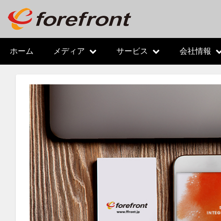
メ
イ
ン
コ
メ
ホーム
メディア
サービス
会社情報
ン
テ
イ
ン
ツ
ン
に
移
ナ
動
ビ
ゲ
ー
シ